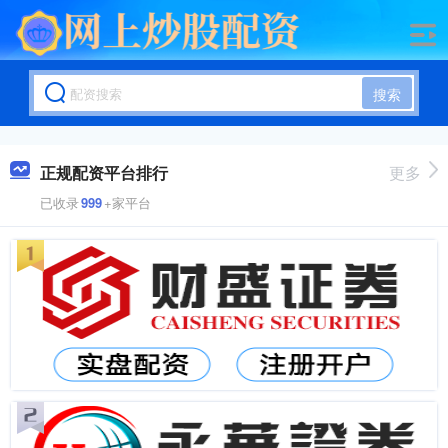
搜索
正规配资平台排行
更多
已收录
999
+家平台