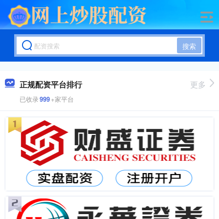
搜索
正规配资平台排行
更多
已收录
999
+家平台