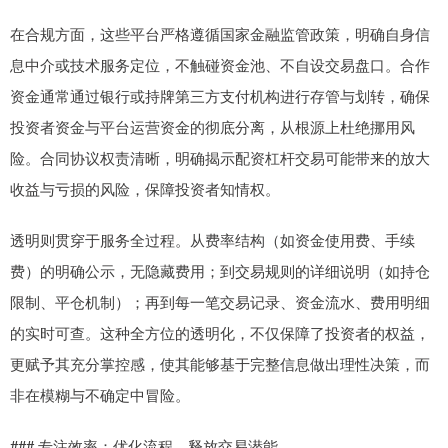
在合规方面，这些平台严格遵循国家金融监管政策，明确自身信
息中介或技术服务定位，不触碰资金池、不自设交易盘口。合作
资金通常通过银行或持牌第三方支付机构进行存管与划转，确保
投资者资金与平台运营资金的彻底分离，从根源上杜绝挪用风
险。合同协议权责清晰，明确揭示配资杠杆交易可能带来的放大
收益与亏损的风险，保障投资者知情权。
透明则贯穿于服务全过程。从费率结构（如资金使用费、手续
费）的明确公示，无隐藏费用；到交易规则的详细说明（如持仓
限制、平仓机制）；再到每一笔交易记录、资金流水、费用明细
的实时可查。这种全方位的透明化，不仅保障了投资者的权益，
更赋予其充分掌控感，使其能够基于完整信息做出理性决策，而
非在模糊与不确定中冒险。
### 专注效率：优化流程，释放交易潜能