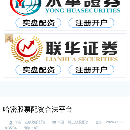
哈密股票配资合法平台
作者：在线炒股配资
平台：网上炒股配资
更新：2026-05-25
18:35:34
阅读：87