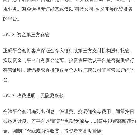
规业务。避免选择无证经营或仅以“科技公司”名义开展配资业务
的平台。
### 2. 资金第三方存管
正规平台会将客户保证金存入银行或第三方支付机构进行托管，
实现资金与平台自有资金隔离。投资者应确认平台是否提供银行
存管证明，警惕要求直接转账至个人账户或公司非监管账户的平
台。
### 3. 收费透明，无隐藏条款
合法平台会明确列出利息、管理费、交易佣金等费用，通常按日
或按月计息。若平台以“低息”“免息”为噱头，却暗中设置高额违约
金、强制平仓线或隐性收费，投资者需高度警惕。